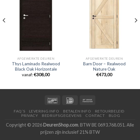
AFGEWERKTE DEUREN
AFGEWERKTE DEUREN
Thys Laminado Realwood
Barn Door – Realwood
Black Oak Horizontale
Nature Oak
vanaf:
€
308,00
€473,00
FAQ’S
LEVERING INFO
BETALEN INFO
RETOURBELEID
PRIVACY
BEDRIJFSGEGEVENS
CONTACT
BLOG
Copyright © 2026
DeurenShop.com
. BTW BE 0693.768.051. Alle
prijzen zijn inclusief 21% BTW