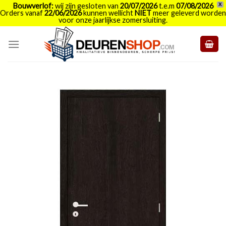
Bouwverlof:
wij zijn gesloten van
20/07/2026
t.e.m
07/08/2026
X
Orders vanaf
22/06/2026
kunnen wellicht
NIET
meer geleverd worden
voor onze jaarlijkse zomersluiting.
Skip
to
content