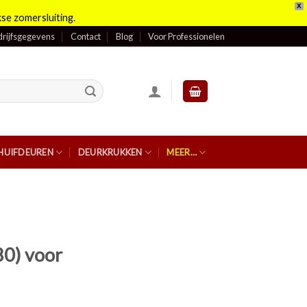
X
se zomersluiting.
rijfsgegevens
Contact
Blog
Voor Professionelen
HUIFDEUREN
DEURKRUKKEN
MEER…
80) voor