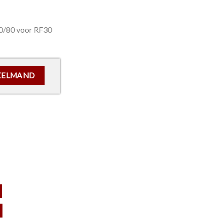
80/80 voor RF30
 (80/80) voor RF30 deuren aantal
KELMAND