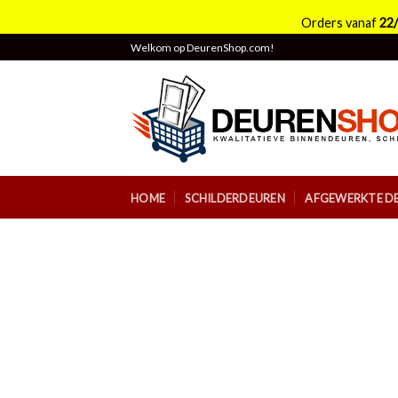
Orders vanaf
22
Skip
Welkom op DeurenShop.com!
to
content
HOME
SCHILDERDEUREN
AFGEWERKTE D