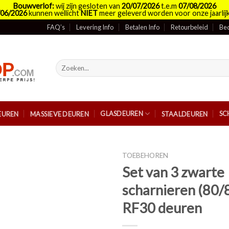
Bouwverlof:
wij zijn gesloten van
20/07/2026
t.e.m
07/08/2026
/06/2026
kunnen wellicht
NIET
meer geleverd worden voor onze jaarlijk
FAQ’s
Levering Info
Betalen Info
Retourbeleid
Bed
Zoeken
naar:
GLASDEUREN
SC
EUREN
MASSIEVE DEUREN
STAALDEUREN
TOEBEHOREN
Set van 3 zwarte
scharnieren (80/
RF30 deuren