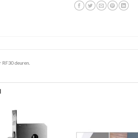
r RF30 deuren.
N