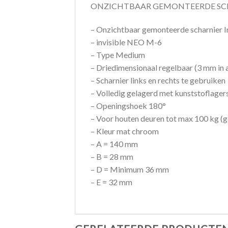
ONZICHTBAAR GEMONTEERDE SCH
– Onzichtbaar gemonteerde scharnier
– invisible NEO M-6
– Type Medium
– Driedimensionaal regelbaar (3 mm in a
– Scharnier links en rechts te gebruiken
– Volledig gelagerd met kunststoflager
– Openingshoek 180°
– Voor houten deuren tot max 100 kg (g
– Kleur mat chroom
– A = 140 mm
– B = 28 mm
– D = Minimum 36 mm
– E = 32 mm