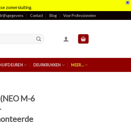
X
se zomersluiting.
rijfsgegevens
Contact
Blog
Voor Professionelen
HUIFDEUREN
DEURKRUKKEN
MEER…
e (NEO M-6
–
monteerde