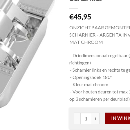
€
45,95
ONZICHTBAAR GEMONTE
SCHARNIER – ARGENTA INV
MAT CHROOM
– Driedimensionaal regelbaar (
richtingen)
– Scharnier links en rechts te 
– Openingshoek 180°
– Kleur mat chroom
– Voor houten deuren tot max
op 3 scharnieren per deurblad)
Argenta Invisible (NEO M-6
IN WIN