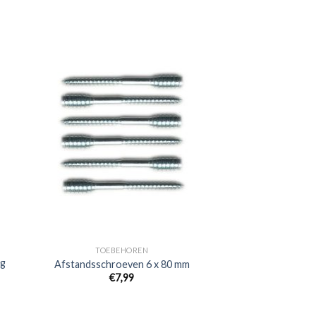
TOEBEHOREN
ig
Afstandsschroeven 6 x 80 mm
€
7,99