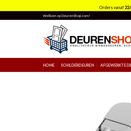
Orders vanaf
22
Skip
Welkom op DeurenShop.com!
to
content
HOME
SCHILDERDEUREN
AFGEWERKTE D