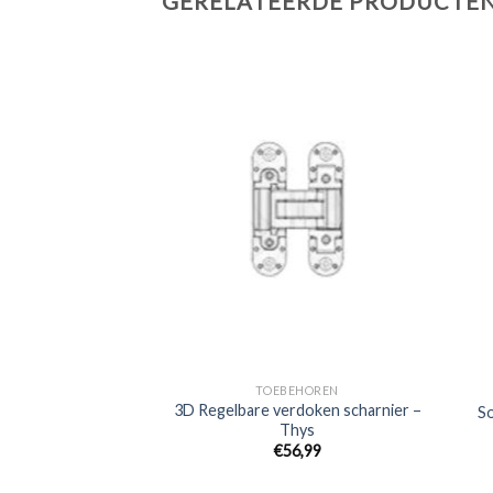
GERELATEERDE PRODUCTE
EHOREN
TOEBEHOREN
3D Regelbare verdoken scharnier –
rte scharnieren
S
Thys
4,99
€
56,99