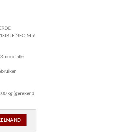
ERDE
ISIBLE NEO M-6
3 mm in alle
gebruiken
 100 kg (gerekend
 MAT CHROOM) - Onzichtbaar Gemonteerde Scharnier aantal
KELMAND