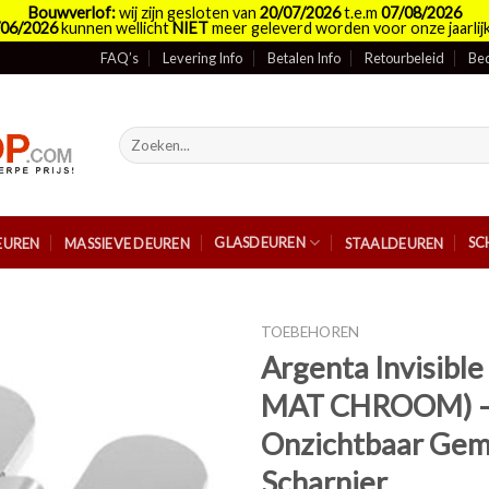
Bouwverlof:
wij zijn gesloten van
20/07/2026
t.e.m
07/08/2026
/06/2026
kunnen wellicht
NIET
meer geleverd worden voor onze jaarlijk
FAQ’s
Levering Info
Betalen Info
Retourbeleid
Bed
Zoeken
naar:
GLASDEUREN
SC
EUREN
MASSIEVE DEUREN
STAALDEUREN
TOEBEHOREN
Argenta Invisibl
MAT CHROOM) 
Onzichtbaar Ge
Scharnier