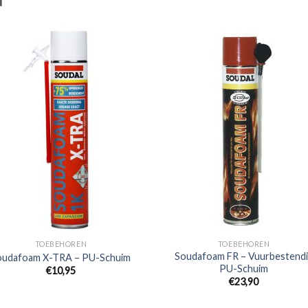
N
TOEBEHOREN
TOEBEHOREN
Soudafoam FR – Vuurbestend
oudafoam X-TRA – PU-Schuim
PU-Schuim
€
10,95
€
23,90