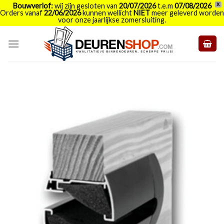
Bouwverlof:
wij zijn gesloten van
20/07/2026
t.e.m
07/08/2026
X
Orders vanaf
22/06/2026
kunnen wellicht
NIET
meer geleverd worden
voor onze jaarlijkse zomersluiting.
Skip
to
content