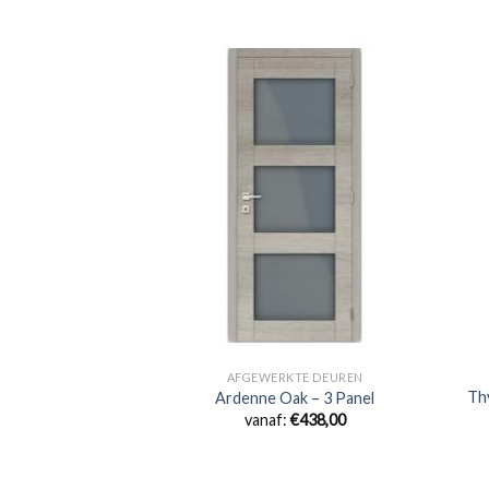
KTE DEUREN
AFGEWERKTE DEUREN
Flat: Realwood Oak
Thy
Ardenne Oak – 3 Panel
kendeur
vanaf:
€
438,00
€
508,00