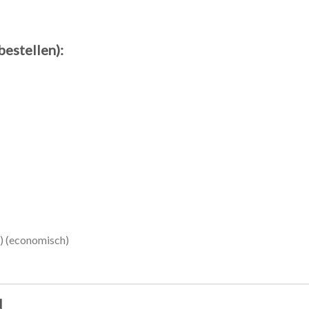
bestellen):
) (economisch)
N