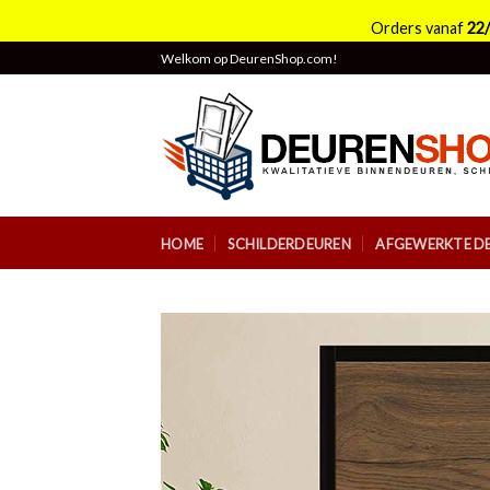
Orders vanaf
22
Skip
Welkom op DeurenShop.com!
to
content
HOME
SCHILDERDEUREN
AFGEWERKTE D