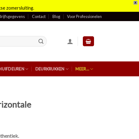
X
se zomersluiting.
rijfsgegevens
Contact
Blog
Voor Professionelen
HUIFDEUREN
DEURKRUKKEN
MEER…
izontale
thentiek.