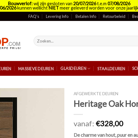
Bouwverlof:
wij zijn gesloten van
20/07/2026
t.e.m
07/08/2026
/06/2026
kunnen wellicht
NIET
meer geleverd worden voor onze jaarlijk
FAQ’s
Levering Info
Betalen Info
Retourbeleid
Bed
Zoeken
naar:
GLASDEUREN
SC
EUREN
MASSIEVE DEUREN
STAALDEUREN
AFGEWERKTE DEUREN
Heritage Oak Hor
vanaf:
€
328,00
De charme van hout, puur en au