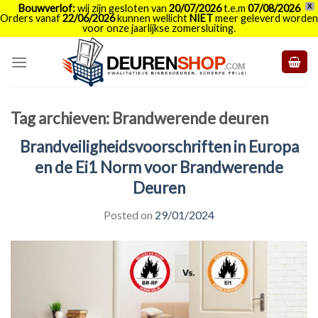
Bouwverlof:
wij zijn gesloten van
20/07/2026
t.e.m
07/08/2026
X
Orders vanaf
22/06/2026
kunnen wellicht
NIET
meer geleverd worden
voor onze jaarlijkse zomersluiting.
Skip
to
content
Tag archieven:
Brandwerende deuren
Brandveiligheidsvoorschriften in Europa
en de Ei1 Norm voor Brandwerende
Deuren
Posted on
29/01/2024