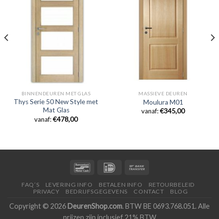
BINNENDEUREN MET GLAS
MASSIEVE DEUREN
Thys Serie 50 New Style met
Moulura M01
Mat Glas
vanaf:
€
345,00
vanaf:
€
478,00
FAQ’S
LEVERING INFO
BETALEN INFO
RETOURBELEID
PRIVACY
BEDRIJFSGEGEVENS
CONTACT
BLOG
Copyright © 2026
DeurenShop.com
. BTW BE 0693.768.051. Alle
prijzen zijn inclusief 21% BTW