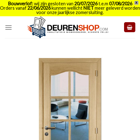
Bouwverlof:
wij zijn gesloten van
20/07/2026
t.e.m
07/08/2026
X
Orders vanaf
22/06/2026
kunnen wellicht
NIET
meer geleverd worden
voor onze jaarlijkse zomersluiting.
Skip
to
content