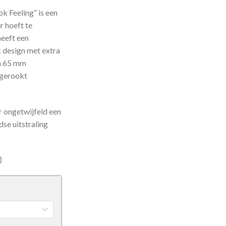
k Feeling” is een
r hoeft te
heeft een
k design met extra
an 65 mm
 gerookt
r ongetwijfeld een
dse uitstraling
)