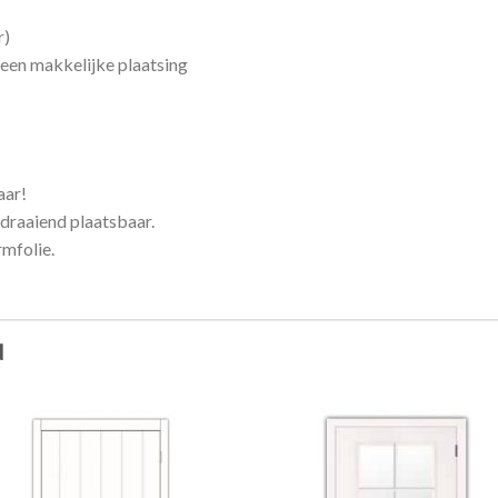
r)
een makkelijke plaatsing
aar!
sdraaiend plaatsbaar.
mfolie.
N