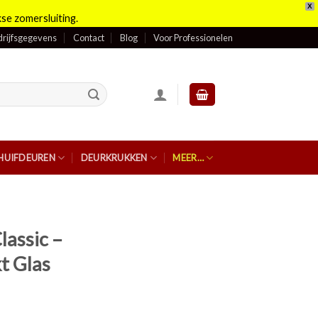
X
se zomersluiting.
rijfsgegevens
Contact
Blog
Voor Professionelen
HUIFDEUREN
DEURKRUKKEN
MEER…
lassic –
t Glas