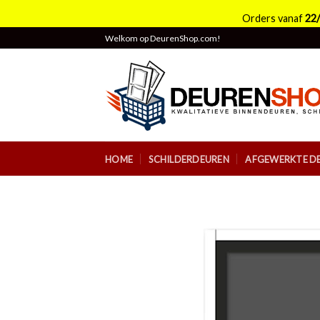
Orders vanaf
22
Skip
Welkom op DeurenShop.com!
to
content
HOME
SCHILDERDEUREN
AFGEWERKTE D