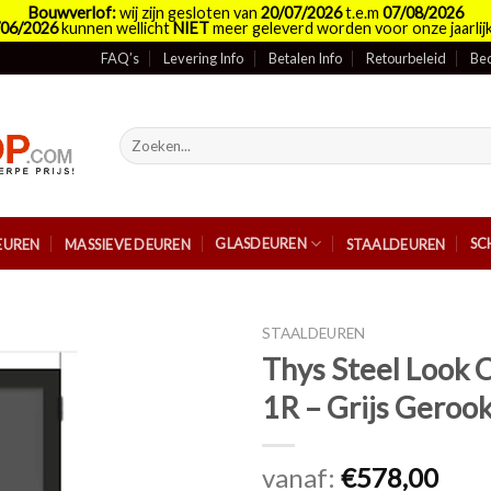
Bouwverlof:
wij zijn gesloten van
20/07/2026
t.e.m
07/08/2026
/06/2026
kunnen wellicht
NIET
meer geleverd worden voor onze jaarlijk
FAQ’s
Levering Info
Betalen Info
Retourbeleid
Bed
Zoeken
naar:
GLASDEUREN
SC
EUREN
MASSIEVE DEUREN
STAALDEUREN
STAALDEUREN
Thys Steel Look C
1R – Grijs Gerook
vanaf:
€
578,00