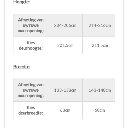
Hoogte:
Afmeting van
uw ruwe
204-206cm
214-216cm
2
muuropening:
Kies
201,5cm
211,5cm
deurhoogte:
Breedte:
Afmeting van
uw ruwe
133-138cm
143-148cm
1
muuropening:
Kies
63cm
68cm
deurbreedte: