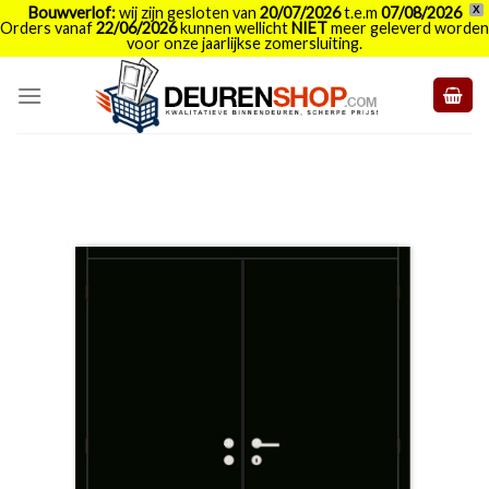
Bouwverlof:
wij zijn gesloten van
20/07/2026
t.e.m
07/08/2026
X
Orders vanaf
22/06/2026
kunnen wellicht
NIET
meer geleverd worden
voor onze jaarlijkse zomersluiting.
Skip
to
content