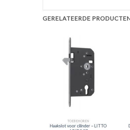
GERELATEERDE PRODUCTE
EHOREN
TOEBEHOREN
lot BBT LITTO
Haakslot voor cilinder – LITTO