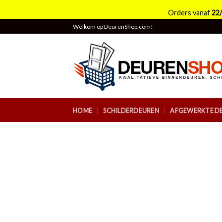
Orders vanaf
22
Skip
Welkom op DeurenShop.com!
to
content
HOME
SCHILDERDEUREN
AFGEWERKTE D