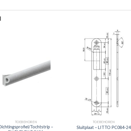
N
TOEBEHOREN
TOEBEHOREN
Dichtingsprofiel/Tochtstrip –
Sluitplaat – LITTO PC084-24