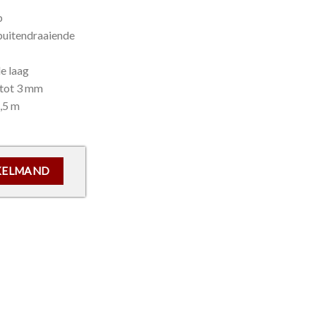
p
 buitendraaiende
e laag
2 tot 3 mm
7,5 m
- ELLENFLEX K (Wit) aantal
KELMAND