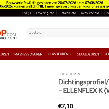
Bouwverlof:
wij zijn gesloten van
20/07/2026
t.e.m
07/08/2026
/06/2026
kunnen wellicht
NIET
meer geleverd worden voor onze jaarlijk
FAQ’s
Levering Info
Betalen Info
Retourbeleid
Bed
Zoeken
naar:
GLASDEUREN
SC
EUREN
MASSIEVE DEUREN
STAALDEUREN
TOEBEHOREN
Dichtingsprofiel/
– ELLENFLEX K (
€
7,10