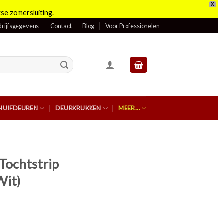
X
se zomersluiting.
rijfsgegevens
Contact
Blog
Voor Professionelen
HUIFDEUREN
DEURKRUKKEN
MEER…
Tochtstrip
Wit)