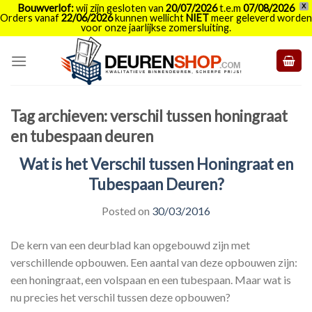
Bouwverlof:
wij zijn gesloten van
20/07/2026
t.e.m
07/08/2026
X
Orders vanaf
22/06/2026
kunnen wellicht
NIET
meer geleverd worden
voor onze jaarlijkse zomersluiting.
Skip
to
content
Tag archieven:
verschil tussen honingraat
en tubespaan deuren
Wat is het Verschil tussen Honingraat en
Tubespaan Deuren?
Posted on
30/03/2016
De kern van een deurblad kan opgebouwd zijn met
verschillende opbouwen. Een aantal van deze opbouwen zijn:
een honingraat, een volspaan en een tubespaan. Maar wat is
nu precies het verschil tussen deze opbouwen?