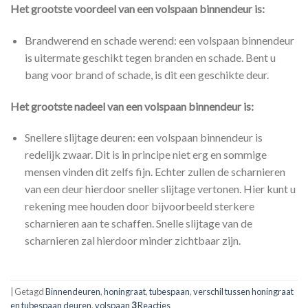
Het grootste voordeel van een volspaan binnendeur is:
Brandwerend en schade werend: een volspaan binnendeur
is uitermate geschikt tegen branden en schade. Bent u
bang voor brand of schade, is dit een geschikte deur.
Het grootste nadeel van een volspaan binnendeur is:
Snellere slijtage deuren: een volspaan binnendeur is
redelijk zwaar. Dit is in principe niet erg en sommige
mensen vinden dit zelfs fijn. Echter zullen de scharnieren
van een deur hierdoor sneller slijtage vertonen. Hier kunt u
rekening mee houden door bijvoorbeeld sterkere
scharnieren aan te schaffen. Snelle slijtage van de
scharnieren zal hierdoor minder zichtbaar zijn.
|
Getagd
Binnendeuren
,
honingraat
,
tubespaan
,
verschil tussen honingraat
en tubespaan deuren
,
volspaan
3
Reacties