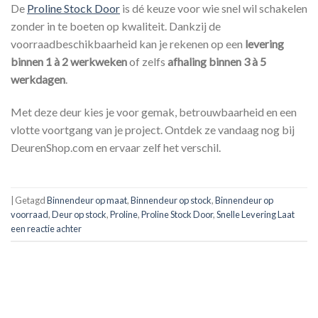
De
Proline Stock Door
is dé keuze voor wie snel wil schakelen
zonder in te boeten op kwaliteit. Dankzij de
voorraadbeschikbaarheid kan je rekenen op een
levering
binnen 1 à 2 werkweken
of zelfs
afhaling binnen 3 à 5
werkdagen
.
Met deze deur kies je voor gemak, betrouwbaarheid en een
vlotte voortgang van je project. Ontdek ze vandaag nog bij
DeurenShop.com en ervaar zelf het verschil.
|
Getagd
Binnendeur op maat
,
Binnendeur op stock
,
Binnendeur op
voorraad
,
Deur op stock
,
Proline
,
Proline Stock Door
,
Snelle Levering
Laat
een reactie achter