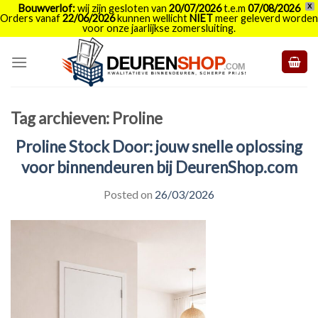
Bouwverlof:
wij zijn gesloten van
20/07/2026
t.e.m
07/08/2026
X
Orders vanaf
22/06/2026
kunnen wellicht
NIET
meer geleverd worden
voor onze jaarlijkse zomersluiting.
Skip
to
content
Tag archieven:
Proline
Proline Stock Door: jouw snelle oplossing
voor binnendeuren bij DeurenShop.com
Posted on
26/03/2026