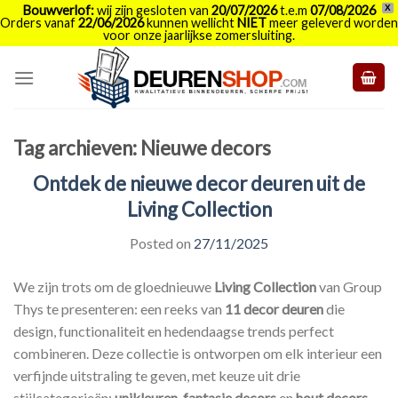
Bouwverlof:
wij zijn gesloten van
20/07/2026
t.e.m
07/08/2026
X
Orders vanaf
22/06/2026
kunnen wellicht
NIET
meer geleverd worden
voor onze jaarlijkse zomersluiting.
Skip
to
content
Tag archieven:
Nieuwe decors
Ontdek de nieuwe decor deuren uit de
Living Collection
Posted on
27/11/2025
We zijn trots om de gloednieuwe
Living Collection
van Group
Thys te presenteren: een reeks van
11 decor deuren
die
design, functionaliteit en hedendaagse trends perfect
combineren. Deze collectie is ontworpen om elk interieur een
verfijnde uitstraling te geven, met keuze uit drie
stijlcategorieën:
unikleuren
,
fantasie decors
en
hout decors
.