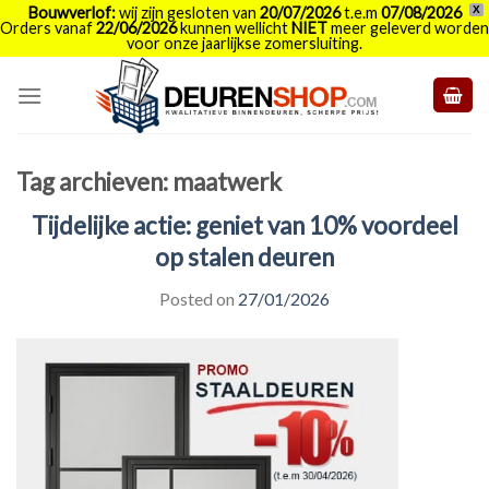
Bouwverlof:
wij zijn gesloten van
20/07/2026
t.e.m
07/08/2026
X
Orders vanaf
22/06/2026
kunnen wellicht
NIET
meer geleverd worden
voor onze jaarlijkse zomersluiting.
Skip
to
content
Tag archieven:
maatwerk
Tijdelijke actie: geniet van 10% voordeel
op stalen deuren
Posted on
27/01/2026