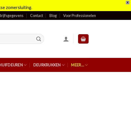
X
se zomersluiting.
rijfsgegevens
Contact
Blog
Voor Professionelen
HUIFDEUREN
DEURKRUKKEN
MEER…