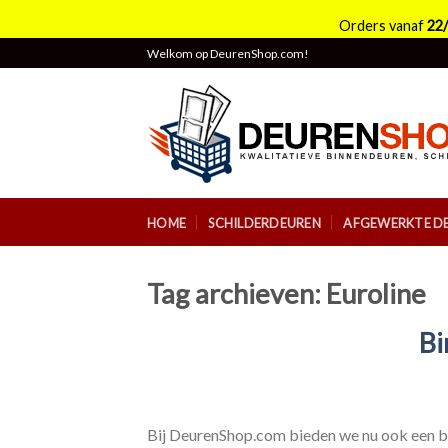
Orders vanaf
22
Skip
Welkom op DeurenShop.com!
to
content
HOME
SCHILDERDEUREN
AFGEWERKTE D
Tag archieven:
Euroline
Bi
Bij DeurenShop.com bieden we nu ook een b