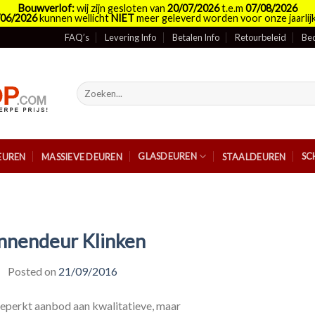
Bouwverlof:
wij zijn gesloten van
20/07/2026
t.e.m
07/08/2026
/06/2026
kunnen wellicht
NIET
meer geleverd worden voor onze jaarlijk
FAQ’s
Levering Info
Betalen Info
Retourbeleid
Bed
Zoeken
naar:
GLASDEUREN
SC
EUREN
MASSIEVE DEUREN
STAALDEUREN
nnendeur Klinken
Posted on
21/09/2016
eperkt aanbod aan kwalitatieve, maar