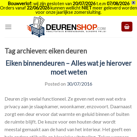
Bouwverlof:
wij zijn gesloten van
20/07/2026
t.e.m
07/08/2026
X
Orders vanaf
22/06/2026
kunnen wellicht
NIET
meer geleverd worden
voor onze jaarlijkse zomersluiting.
Skip
to
content
Tag archieven:
eiken deuren
Eiken binnendeuren – Alles wat je hierover
moet weten
Posted on
30/07/2016
Deuren zijn veelal functioneel. Ze geven net even wat extra
privacy aan je slaapkamer, woonkamer, enzovoort. Daarnaast
zorgt een deur ervoor dat warmte en geluid binnen of buiten
de ruimte blijft. De keuze voor een houten deur wordt
meestal gemaakt aan de hand van het interieur. Het geeft een
hele andere stijlvolle en klassieke uitstraling. Zeker wanneer