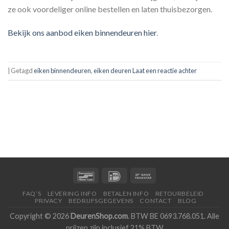
ze ook voordeliger online bestellen en laten thuisbezorgen.
Bekijk ons aanbod eiken binnendeuren hier
.
|
Getagd
eiken binnendeuren
,
eiken deuren
Laat een reactie achter
FAQ’S
LEVERING INFO
BETALEN INFO
RETOURBELEID
PRIVACY
BEDRIJFSGEGEVENS
CONTACT
BLOG
Copyright © 2026
DeurenShop.com
. BTW BE 0693.768.051. Alle
prijzen zijn inclusief 21% BTW