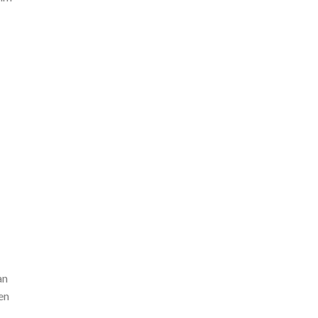
an
en