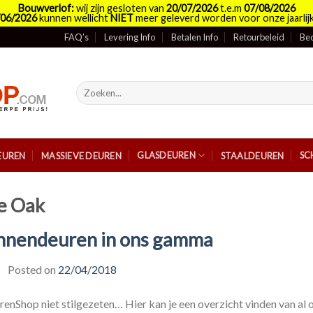
Bouwverlof:
wij zijn gesloten van
20/07/2026
t.e.m
07/08/2026
/06/2026
kunnen wellicht
NIET
meer geleverd worden voor onze jaarlijk
FAQ’s
Levering Info
Betalen Info
Retourbeleid
Bed
Zoeken
naar:
GLASDEUREN
SC
EUREN
MASSIEVE DEUREN
STAALDEUREN
e Oak
nnendeuren in ons gamma
Posted on
22/04/2018
nShop niet stilgezeten… Hier kan je een overzicht vinden van al 