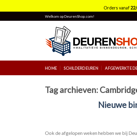
Orders vanaf
22
Skip
Welkom op DeurenShop.com!
to
content
HOME
SCHILDERDEUREN
AFGEWERKTE D
Tag archieven:
Cambridg
Nieuwe bi
Ook de afgelopen weken hebben we bij Deure