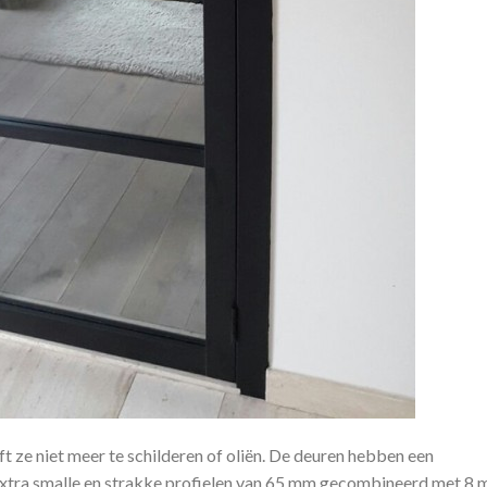
t ze niet meer te schilderen of oliën. De deuren hebben een
 extra smalle en strakke profielen van 65 mm gecombineerd met 8