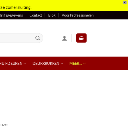
X
se zomersluiting.
rijfsgegevens
Contact
Blog
Voor Professionelen
HUIFDEUREN
DEURKRUKKEN
MEER…
onze