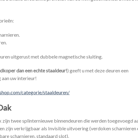
orieën:
harnieren.
ren.
deuren uitgerust met dubbele magnetische sluiting.
dkoper dan een echte staaldeur!
) geeft u met deze deuren een
g aan uw interieur!
shop.com/categorie/staaldeuren/
Oak
zijn twee splinternieuwe binnendeuren die werden toegevoegd a
den zijn verkrijgbaar als Invisible uitvoering (verdoken scharnieren 
bare scharnieren, standaard slot).