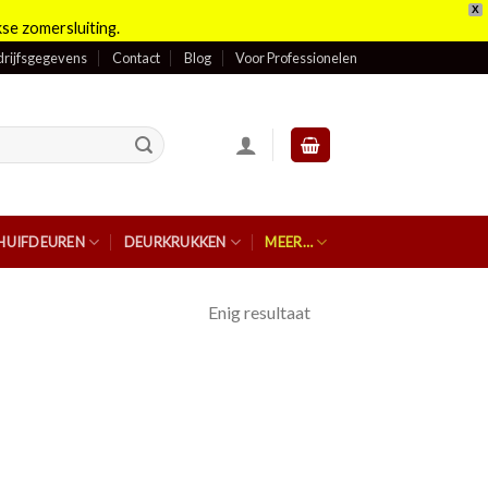
X
se zomersluiting.
rijfsgegevens
Contact
Blog
Voor Professionelen
HUIFDEUREN
DEURKRUKKEN
MEER…
Enig resultaat