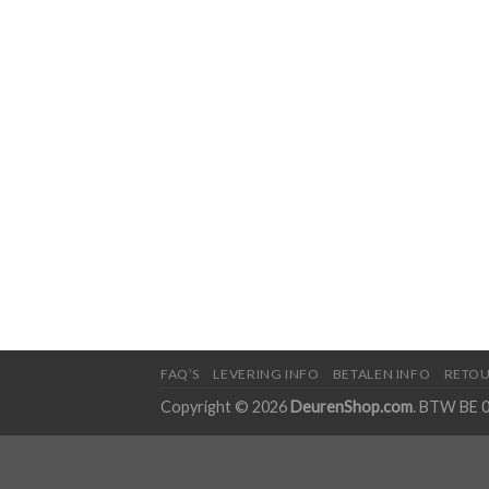
FAQ’S
LEVERING INFO
BETALEN INFO
RETOU
Copyright © 2026
DeurenShop.com
. BTW BE 0