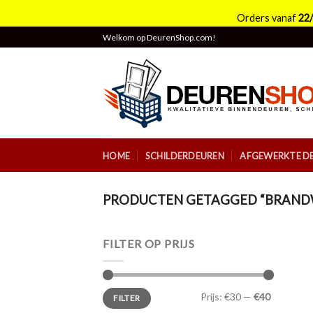
Orders vanaf
22
Skip
Welkom op DeurenShop.com!
to
content
HOME
SCHILDERDEUREN
AFGEWERKTE D
PRODUCTEN GETAGGED “BRAND
FILTER OP PRIJS
Min.
Max.
Prijs:
€30
—
€40
FILTER
prijs
prijs