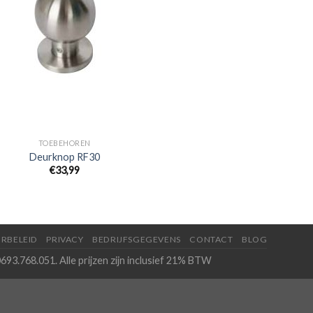
TOEBEHOREN
Deurknop RF30
€
33,99
RBELEID
PRIVACY
BEDRIJFSGEGEVENS
CONTACT
BLOG
693.768.051. Alle prijzen zijn inclusief 21% BTW