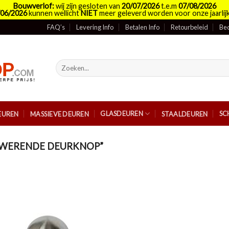
Bouwverlof:
wij zijn gesloten van
20/07/2026
t.e.m
07/08/2026
/06/2026
kunnen wellicht
NIET
meer geleverd worden voor onze jaarlijk
FAQ’s
Levering Info
Betalen Info
Retourbeleid
Bed
Zoeken
naar:
GLASDEUREN
SC
EUREN
MASSIEVE DEUREN
STAALDEUREN
WERENDE DEURKNOP”