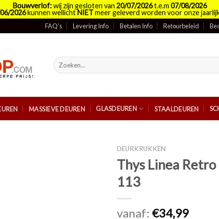
Bouwverlof:
wij zijn gesloten van
20/07/2026
t.e.m
07/08/2026
/06/2026
kunnen wellicht
NIET
meer geleverd worden voor onze jaarlijk
FAQ’s
Levering Info
Betalen Info
Retourbeleid
Bed
Zoeken
naar:
GLASDEUREN
SC
EUREN
MASSIEVE DEUREN
STAALDEUREN
DEURKRUKKEN
Thys Linea Retro
113
vanaf:
€
34,99