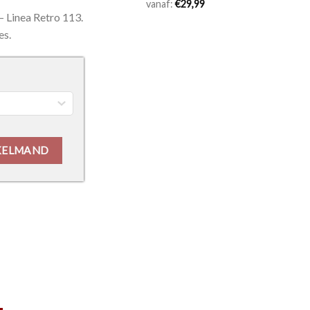
vanaf:
€
29,99
– Linea Retro 113.
es.
aantal
KELMAND