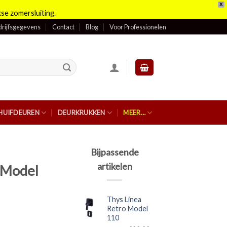
X
se zomersluiting.
rijfsgegevens
Contact
Blog
Voor Professionelen
HUIFDEUREN
DEURKRUKKEN
MEER…
Bijpassende
artikelen
 Model
Thys Linea
Retro Model
110