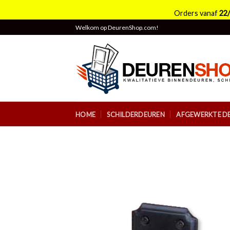
Orders vanaf
22
Skip
Welkom op DeurenShop.com!
to
content
HOME
SCHILDERDEUREN
AFGEWERKTE D