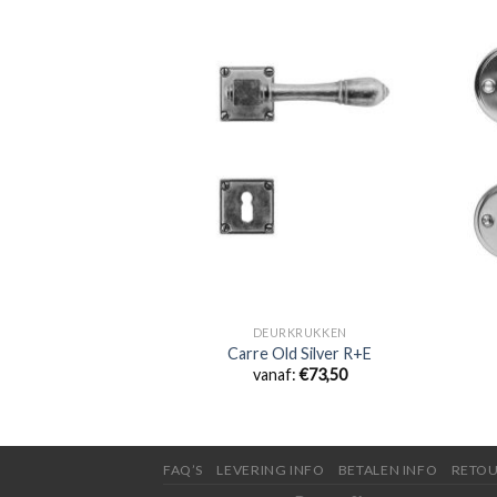
KRUKKEN
DEURKRUKKEN
ruk Hoppe Atlanta
Carre Old Silver R+E
:
€
18,90
vanaf:
€
73,50
FAQ’S
LEVERING INFO
BETALEN INFO
RETOU