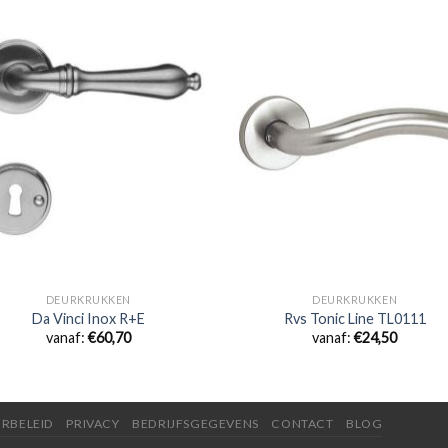
DEURKRUKKEN
DEURKRUKKEN
Da Vinci Inox R+E
Rvs Tonic Line TL0111
vanaf:
€
60,70
vanaf:
€
24,50
RBELEID
PRIVACY
BEDRIJFSGEGEVENS
CONTACT
BLOG