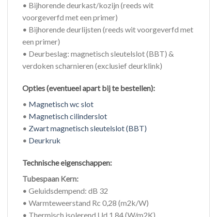
• Bijhorende deurkast/kozijn (reeds wit
voorgeverfd met een primer)
• Bijhorende deurlijsten (reeds wit voorgeverfd met
een primer)
• Deurbeslag: magnetisch sleutelslot (BBT) &
verdoken scharnieren (exclusief deurklink)
Opties (eventueel apart bij te bestellen):
•
Magnetisch wc slot
•
Magnetisch cilinderslot
•
Zwart magnetisch sleutelslot (BBT)
•
Deurkruk
Technische eigenschappen:
Tubespaan Kern:
• Geluidsdempend: dB 32
• Warmteweerstand Rc 0,28 (m2k/W)
• Thermisch isolerend Ud 1,84 (W/m2K)