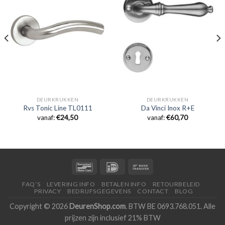
DEURKRUKKEN
DEURKRUKKEN
Rvs Tonic Line TL0111
Da Vinci Inox R+E
vanaf:
€
24,50
vanaf:
€
60,70
FAQ’S
LEVERING INFO
BETALEN INFO
RETOURBELEID
PRIVACY
BEDRIJFSGEGEVENS
CONTACT
BLOG
Copyright © 2026
DeurenShop.com
. BTW BE 0693.768.051. Alle
prijzen zijn inclusief 21% BTW