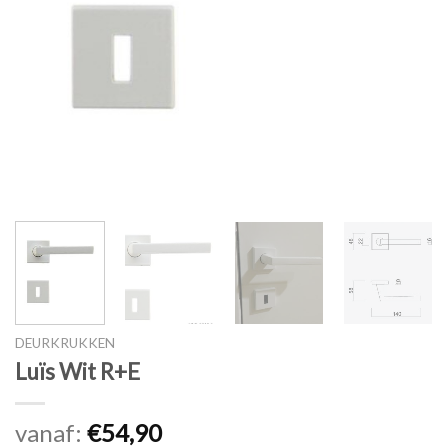
DEURKRUKKEN
Luïs Wit R+E
vanaf:
€
54,90