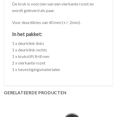
De kruk is voorzien van een vierkante rozet en
wordt geleverd als paar.
Voor deurdiktes van 40 mm (+/- 2mm).
In het pakket:
1 x deurklink links
1 x deurklink rechts
1 x krukstift 8×8 mm
2 x vierkante rozet
1 x bevestigingsmaterialen
GERELATEERDE PRODUCTEN