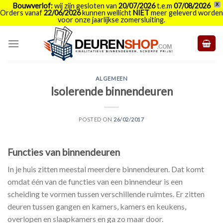
Bouwverlof:
wij zijn gesloten van
20/07/2026
t.e.m
07/08/2026
X
Orders vanaf
22/06/2026
kunnen wellicht
NIET
meer geleverd worden
voor onze jaarlijkse zomersluiting.
Skip
to
content
ALGEMEEN
Isolerende binnendeuren
POSTED ON
26/02/2017
Functies van binnendeuren
In je huis zitten meestal meerdere binnendeuren. Dat komt
omdat één van de functies van een binnendeur is een
scheiding te vormen tussen verschillende ruimtes. Er zitten
deuren tussen gangen en kamers, kamers en keukens,
overlopen en slaapkamers en ga zo maar door.