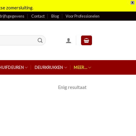
X
se zomersluiting.
rijfsgegevens
Contact
Blog
Voor Professionelen
HUIFDEUREN
DEURKRUKKEN
MEER…
Enig resultaat