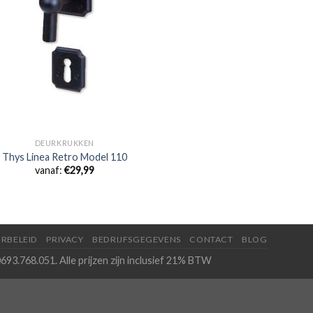
DEURKRUKKEN
Thys Linea Retro Model 110
vanaf:
€
29,99
RBELEID
PRIVACY
BEDRIJFSGEGEVENS
CONTACT
BLOG
693.768.051. Alle prijzen zijn inclusief 21% BTW