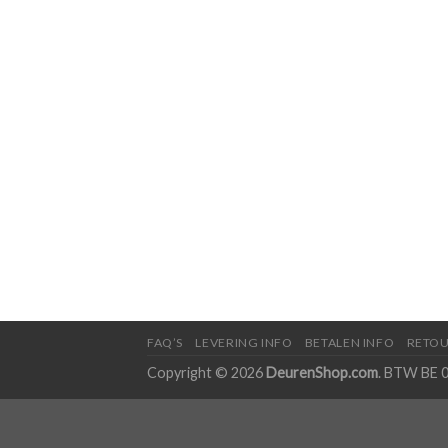
FAQ’S
LEVERING INFO
BETALEN INFO
RETOU
Copyright © 2026
DeurenShop.com
. BTW BE 0