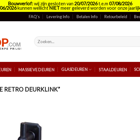
Bouwverlof:
wij zijn gesloten van
20/07/2026
t.e.m
07/08/2026
/06/2026
kunnen wellicht
NIET
meer geleverd worden voor onze jaarlijk
FAQ’s
Levering Info
Betalen Info
Retourbeleid
Bed
Zoeken
naar:
GLASDEUREN
SC
EUREN
MASSIEVE DEUREN
STAALDEUREN
 RETRO DEURKLINK”