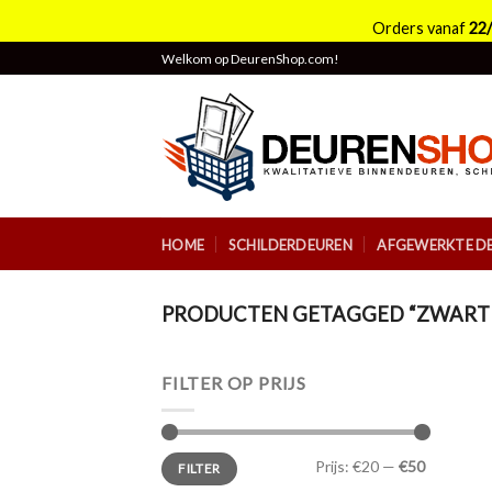
Orders vanaf
22
Skip
Welkom op DeurenShop.com!
to
content
HOME
SCHILDERDEUREN
AFGEWERKTE D
PRODUCTEN GETAGGED “ZWARTE
FILTER OP PRIJS
Min.
Max.
Prijs:
€20
—
€50
FILTER
prijs
prijs