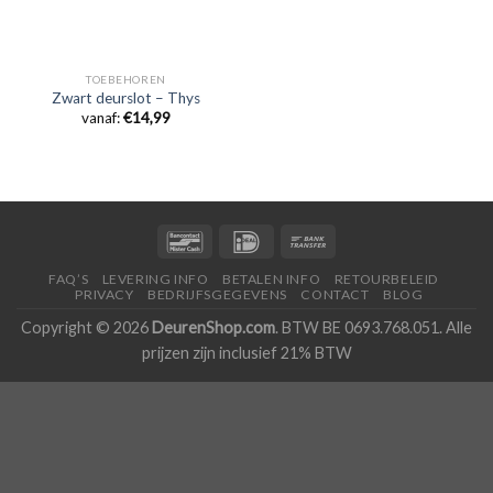
TOEBEHOREN
Zwart deurslot – Thys
vanaf:
€
14,99
FAQ’S
LEVERING INFO
BETALEN INFO
RETOURBELEID
PRIVACY
BEDRIJFSGEGEVENS
CONTACT
BLOG
Copyright © 2026
DeurenShop.com
. BTW BE 0693.768.051. Alle
prijzen zijn inclusief 21% BTW