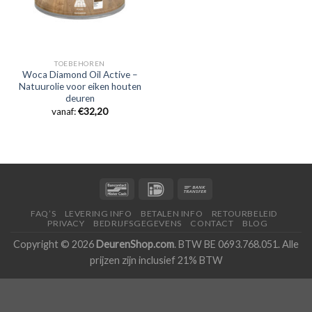
TOEBEHOREN
Woca Diamond Oil Active –
Natuurolie voor eiken houten
deuren
vanaf:
€
32,20
FAQ’S
LEVERING INFO
BETALEN INFO
RETOURBELEID
PRIVACY
BEDRIJFSGEGEVENS
CONTACT
BLOG
Copyright © 2026
DeurenShop.com
. BTW BE 0693.768.051. Alle
prijzen zijn inclusief 21% BTW