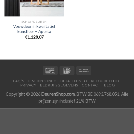
SCHUIFDEUREN
Vouwdeur in kwalitatief
kunstleer – Aporta
€1.128,07
FAQ’S
LEVERING INFO
BETALEN INFO
RETOURBELEID
PRIVACY
BEDRIJFSGEGEVENS
CONTACT
BLOG
Copyright © 2026
DeurenShop.com
. BTW BE 0693.768.051. Alle
prijzen zijn inclusief 21% BTW