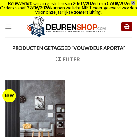
Bouwverlof:
wij zijn gesloten van
20/07/2026
t.e.m
07/08/2026
X
Orders vanaf
22/06/2026
kunnen wellicht
NIET
meer geleverd worden
voor onze jaarlijkse zomersluiting.
Skip
to
content
PRODUCTEN GETAGGED “VOUWDEUR APORTA”
FILTER
NEW