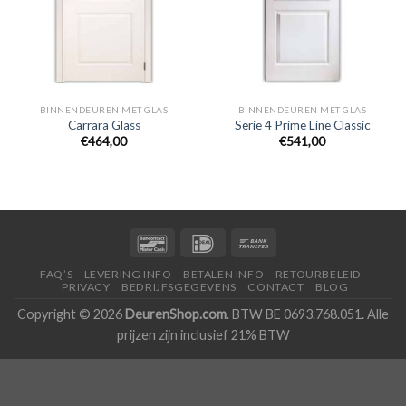
BINNENDEUREN MET GLAS
BINNENDEUREN MET GLAS
Carrara Glass
Serie 4 Prime Line Classic
€464,00
€541,00
FAQ’S
LEVERING INFO
BETALEN INFO
RETOURBELEID
PRIVACY
BEDRIJFSGEGEVENS
CONTACT
BLOG
Copyright © 2026
DeurenShop.com
. BTW BE 0693.768.051. Alle
prijzen zijn inclusief 21% BTW