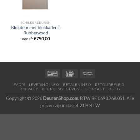
SCHILDERDEUREN
Blokdeur met blokkader in
Rubberwood
vanaf:
€
750,00
FAQ’S
LEVERING INFO
BETALEN INFO
RETOURBELEID
PRIVACY
BEDRIJFSGEGEVENS
CONTACT
BLOG
Copyright © 2026
DeurenShop.com
. BTW BE 0693.768.051. Alle
prijzen zijn inclusief 21% BTW