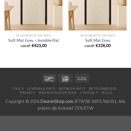
AFGEWERKTE DEUREN
AFGEWERKTE DEUREN
Soft Mat Grey – Invisible Flat
Soft Mat Grey
vanaf:
€
423,00
vanaf:
€
328,00
FAQ’S
LEVERING INFO
BETALEN INFO
RETOURBELEID
PRIVACY
BEDRIJFSGEGEVENS
CONTACT
BLOG
Copyright © 2026
DeurenShop.com
. BTW BE 0693.768.051. Alle
prijzen zijn inclusief 21% BTW