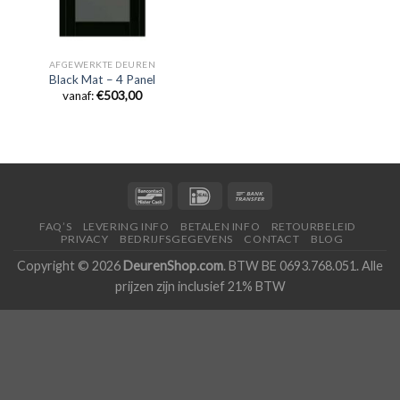
AFGEWERKTE DEUREN
Black Mat – 4 Panel
vanaf:
€
503,00
FAQ’S
LEVERING INFO
BETALEN INFO
RETOURBELEID
PRIVACY
BEDRIJFSGEGEVENS
CONTACT
BLOG
Copyright © 2026
DeurenShop.com
. BTW BE 0693.768.051. Alle
prijzen zijn inclusief 21% BTW