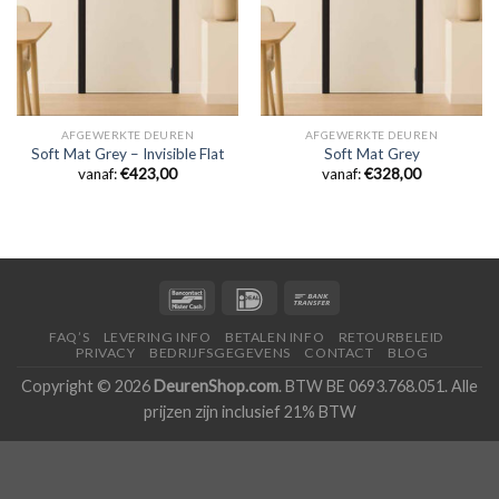
AFGEWERKTE DEUREN
AFGEWERKTE DEUREN
Soft Mat Grey – Invisible Flat
Soft Mat Grey
vanaf:
€
423,00
vanaf:
€
328,00
FAQ’S
LEVERING INFO
BETALEN INFO
RETOURBELEID
PRIVACY
BEDRIJFSGEGEVENS
CONTACT
BLOG
Copyright © 2026
DeurenShop.com
. BTW BE 0693.768.051. Alle
prijzen zijn inclusief 21% BTW