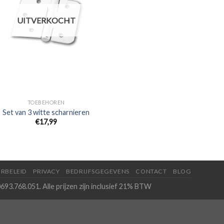
UITVERKOCHT
TOEBEHOREN
Set van 3 witte scharnieren
€
17,99
RBELEID
PRIVACY
BEDRIJFSGEGEVENS
CONTACT
BLOG
693.768.051. Alle prijzen zijn inclusief 21% BTW