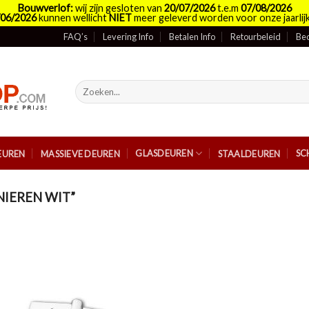
Bouwverlof:
wij zijn gesloten van
20/07/2026
t.e.m
07/08/2026
/06/2026
kunnen wellicht
NIET
meer geleverd worden voor onze jaarlijk
FAQ’s
Levering Info
Betalen Info
Retourbeleid
Bed
Zoeken
naar:
GLASDEUREN
SC
EUREN
MASSIEVE DEUREN
STAALDEUREN
IEREN WIT”