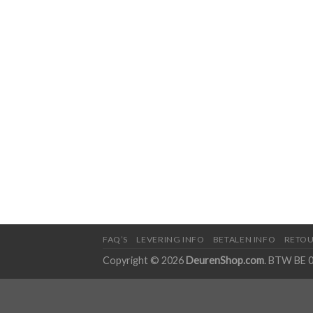
FAQ’S
LEVERING INFO
BETALEN INFO
RETOU
Copyright © 2026
DeurenShop.com
. BTW BE 0