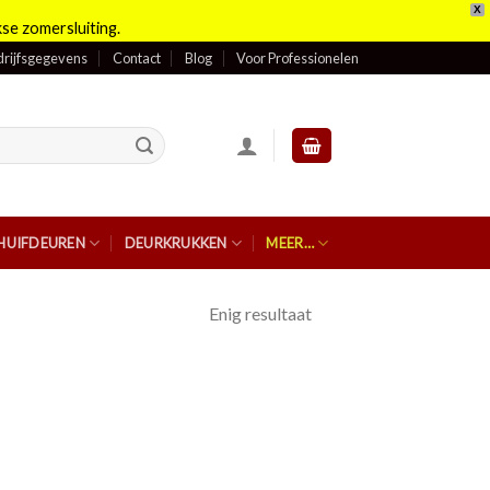
X
se zomersluiting.
rijfsgegevens
Contact
Blog
Voor Professionelen
HUIFDEUREN
DEURKRUKKEN
MEER…
Enig resultaat