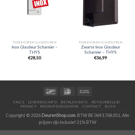
TOEBEHOREN GLASDEUREN
TOEBEHOREN GLASDEUREN
Inox Glasdeur Scharnier –
Zwarte Inox Glasdeur
THYS
Scharnier – THYS
€
28,50
€
36,99
FAQ’S
LEVERING INFO
BETALEN INFO
RETOURBELEID
PRIVACY
BEDRIJFSGEGEVENS
CONTACT
BLOG
Copyright © 2026
DeurenShop.com
. BTW BE 0693.768.051. Alle
prijzen zijn inclusief 21% BTW