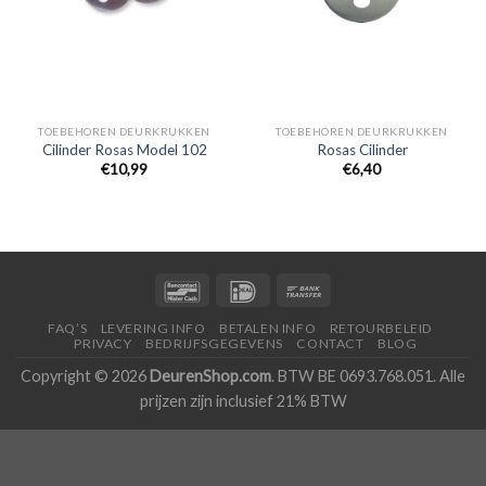
TOEBEHOREN DEURKRUKKEN
TOEBEHOREN DEURKRUKKEN
Cilinder Rosas Model 102
Rosas Cilinder
€
10,99
€
6,40
FAQ’S
LEVERING INFO
BETALEN INFO
RETOURBELEID
PRIVACY
BEDRIJFSGEGEVENS
CONTACT
BLOG
Copyright © 2026
DeurenShop.com
. BTW BE 0693.768.051. Alle
prijzen zijn inclusief 21% BTW