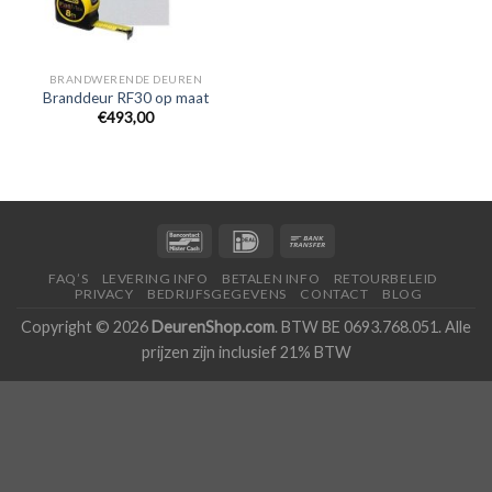
BRANDWERENDE DEUREN
Branddeur RF30 op maat
€493,00
FAQ’S
LEVERING INFO
BETALEN INFO
RETOURBELEID
PRIVACY
BEDRIJFSGEGEVENS
CONTACT
BLOG
Copyright © 2026
DeurenShop.com
. BTW BE 0693.768.051. Alle
prijzen zijn inclusief 21% BTW