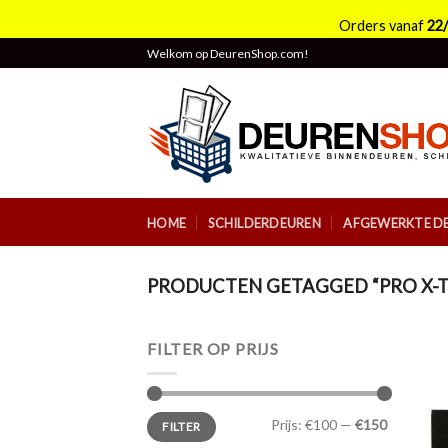
Orders vanaf
22
Skip
Welkom op DeurenShop.com!
to
content
HOME
SCHILDERDEUREN
AFGEWERKTE D
PRODUCTEN GETAGGED “PRO X-
FILTER OP PRIJS
Min.
Max.
Prijs:
€100
—
€150
FILTER
prijs
prijs