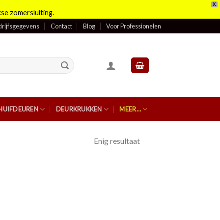
X
se zomersluiting.
rijfsgegevens
Contact
Blog
Voor Professionelen
HUIFDEUREN
DEURKRUKKEN
MEER…
Enig resultaat