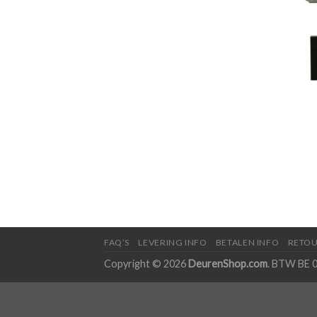
FAQ’S
LEVERING INFO
BETALEN INFO
RETOU
Copyright © 2026
DeurenShop.com
. BTW BE 0