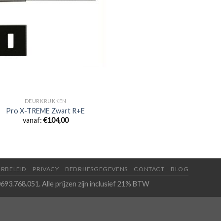
DEURKRUKKEN
Pro X-TREME Zwart R+E
vanaf:
€
104,00
RBELEID
PRIVACY
BEDRIJFSGEGEVENS
CONTACT
BLOG
693.768.051. Alle prijzen zijn inclusief 21% BTW