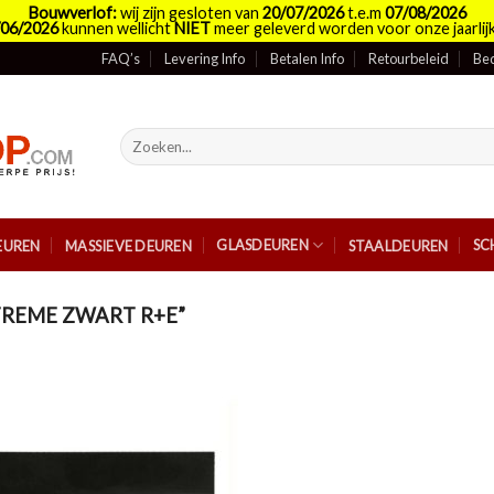
Bouwverlof:
wij zijn gesloten van
20/07/2026
t.e.m
07/08/2026
/06/2026
kunnen wellicht
NIET
meer geleverd worden voor onze jaarlijk
FAQ’s
Levering Info
Betalen Info
Retourbeleid
Bed
Zoeken
naar:
GLASDEUREN
SC
EUREN
MASSIEVE DEUREN
STAALDEUREN
TREME ZWART R+E”