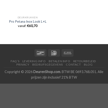
DEURKRUKKEN
Pro Petana Inox Look L+L
vanaf:
€
60,70
FAQ’S
LEVERING INFO
BETALEN INFO
RETOURBELEID
PRIVACY
BEDRIJFSGEGEVENS
CONTACT
BLOG
Copyright © 2026
DeurenShop.com
. BTW BE 0693.768.051. Alle
prijzen zijn inclusief 21% BTW