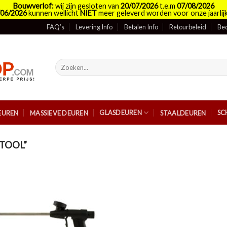
Bouwverlof:
wij zijn gesloten van
20/07/2026
t.e.m
07/08/2026
/06/2026
kunnen wellicht
NIET
meer geleverd worden voor onze jaarlijk
FAQ’s
Levering Info
Betalen Info
Retourbeleid
Bed
Zoeken
naar:
GLASDEUREN
SC
EUREN
MASSIEVE DEUREN
STAALDEUREN
TOOL”