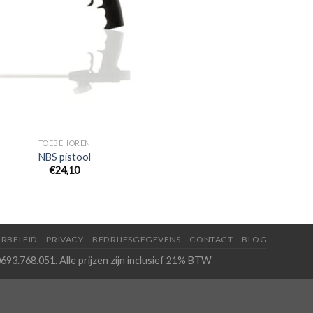
TOEBEHOREN
NBS pistool
€
24,10
RBELEID
PRIVACY
BEDRIJFSGEGEVENS
CONTACT
BLOG
693.768.051. Alle prijzen zijn inclusief 21% BTW