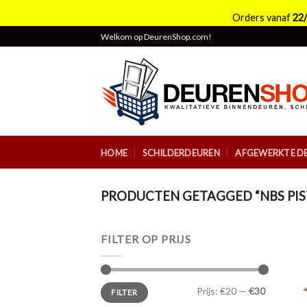
Orders vanaf
22
Skip
Welkom op DeurenShop.com!
to
content
HOME
SCHILDERDEUREN
AFGEWERKTE D
PRODUCTEN GETAGGED “NBS PIS
FILTER OP PRIJS
Min.
Max.
Prijs:
€20
—
€30
FILTER
prijs
prijs