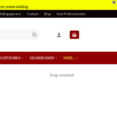
X
se zomersluiting.
rijfsgegevens
Contact
Blog
Voor Professionelen
HUIFDEUREN
DEURKRUKKEN
MEER…
Enig resultaat