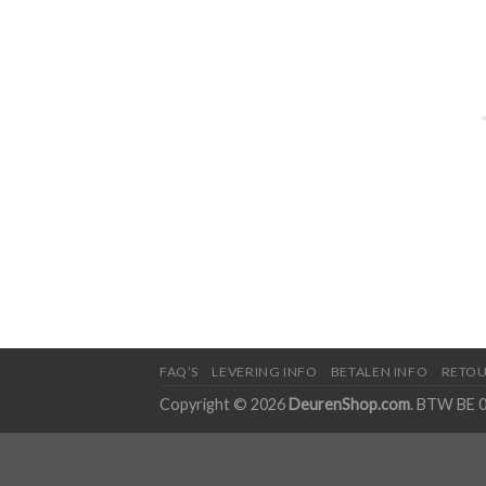
FAQ’S
LEVERING INFO
BETALEN INFO
RETOU
Copyright © 2026
DeurenShop.com
. BTW BE 0