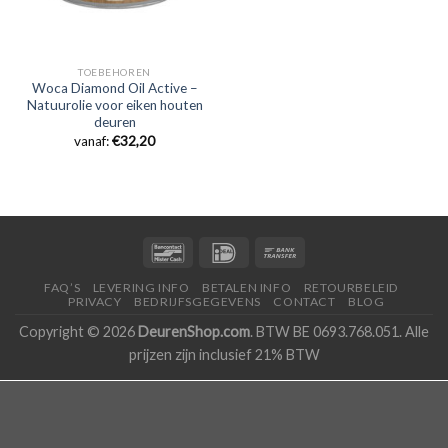
TOEBEHOREN
Woca Diamond Oil Active –
Natuurolie voor eiken houten
deuren
vanaf:
€
32,20
FAQ’S
LEVERING INFO
BETALEN INFO
RETOURBELEID
PRIVACY
BEDRIJFSGEGEVENS
CONTACT
BLOG
Copyright © 2026
DeurenShop.com
. BTW BE 0693.768.051. Alle
prijzen zijn inclusief 21% BTW