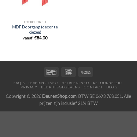
TOEBEHOREN
MDF Doorgang (decor te
kiezen)
vanaf:
€
84,00
FAQ’S
LEVERING INFO
BETALEN INFO
RETOURBELEID
PRIVACY
BEDRIJFSGEGEVENS
CONTACT
BLOG
Copyright © 2026
DeurenShop.com
. BTW BE 0693.768.051. Alle
prijzen zijn inclusief 21% BTW