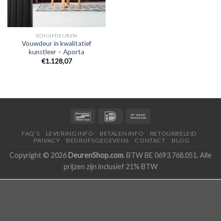
SCHUIFDEUREN
Vouwdeur in kwalitatief
kunstleer – Aporta
€1.128,07
FAQ’S
LEVERING INFO
BETALEN INFO
RETOURBELEID
PRIVACY
BEDRIJFSGEGEVENS
CONTACT
BLOG
Copyright © 2026
DeurenShop.com
. BTW BE 0693.768.051. Alle
prijzen zijn inclusief 21% BTW