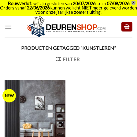
Bouwverlof:
wij zijn gesloten van
20/07/2026
t.e.m
07/08/2026
X
Orders vanaf
22/06/2026
kunnen wellicht
NIET
meer geleverd worden
voor onze jaarlijkse zomersluiting.
Skip
to
content
PRODUCTEN GETAGGED “KUNSTLEREN”
FILTER
NEW