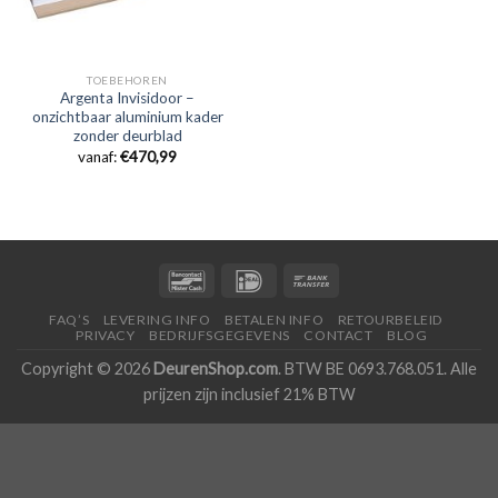
TOEBEHOREN
Argenta Invisidoor –
onzichtbaar aluminium kader
zonder deurblad
vanaf:
€
470,99
FAQ’S
LEVERING INFO
BETALEN INFO
RETOURBELEID
PRIVACY
BEDRIJFSGEGEVENS
CONTACT
BLOG
Copyright © 2026
DeurenShop.com
. BTW BE 0693.768.051. Alle
prijzen zijn inclusief 21% BTW