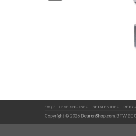
FAQ’S
LEVERING INFO
BETALEN INFO
RETOU
Copyright © 2026
DeurenShop.com
. BTW BE 0