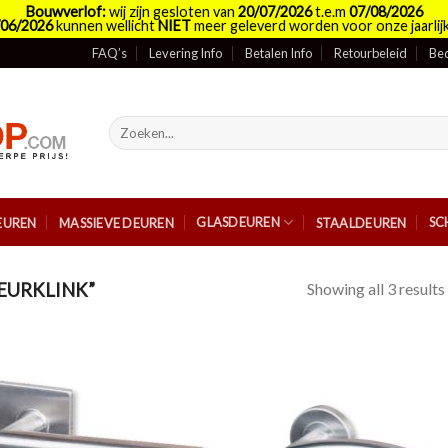
Bouwverlof:
wij zijn gesloten van
20/07/2026
t.e.m
07/08/2026
/06/2026
kunnen wellicht
NIET
meer geleverd worden voor onze jaarlijk
FAQ’s
Levering Info
Betalen Info
Retourbeleid
Bed
Zoeken
naar:
GLASDEUREN
SC
EUREN
MASSIEVE DEUREN
STAALDEUREN
Showing all 3 results
EURKLINK”