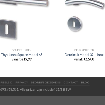
DEURKRUKKEN
DEURKRUKKEN
Thys Linea Square Model 65
Deurkruk Model 39 – Inox
vanaf:
€
19,99
vanaf:
€
16,00
RBELEID
PRIVACY
BEDRIJFSGEGEVENS
CONTACT
BLOG
693.768.051. Alle prijzen zijn inclusief 21% BTW