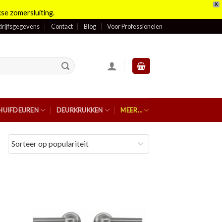
X
se zomersluiting.
rijfsgegevens
Contact
Blog
Voor Professionelen
HUIFDEUREN
DEURKRUKKEN
MEER…