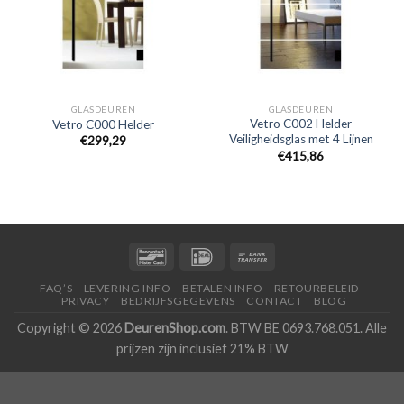
GLASDEUREN
GLASDEUREN
Vetro C002 Helder
Vetro C000 Helder
Veiligheidsglas met 4 Lijnen
€299,29
€415,86
FAQ’S
LEVERING INFO
BETALEN INFO
RETOURBELEID
PRIVACY
BEDRIJFSGEGEVENS
CONTACT
BLOG
Copyright © 2026
DeurenShop.com
. BTW BE 0693.768.051. Alle
prijzen zijn inclusief 21% BTW