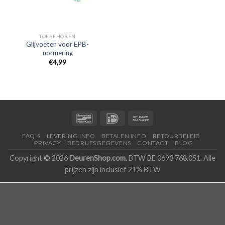
TOEBEHOREN
Glijvoeten voor EPB-
normering
€
4,99
FAQ’S
LEVERING INFO
BETALEN INFO
RETOURBELEID
PRIVACY
BEDRIJFSGEGEVENS
CONTACT
BLOG
Copyright © 2026
DeurenShop.com
. BTW BE 0693.768.051. Alle
prijzen zijn inclusief 21% BTW