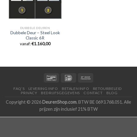
DUBBELE DEUREN
Dubbele Deur – Steel Look
Classic 6R
vanaf:
€
1.160,00
FAQ’S
LEVERING INFO
BETALEN INFO
RETOURBELEID
PRIVACY
BEDRIJFSGEGEVENS
CONTACT
BLOG
Copyright © 2026
DeurenShop.com
. BTW BE 0693.768.051. Alle
prijzen zijn inclusief 21% BTW