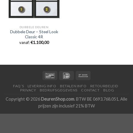
DUBBELE DEUREN
Dubbele Deur – Steel Look
Classic 4R
vanaf:
€
1.100,00
FAQ’S
LEVERING INFO
BETALEN INFO
RETOURBELEID
PRIVACY
BEDRIJFSGEGEVENS
CONTACT
BLOG
Copyright © 2026
DeurenShop.com
. BTW BE 0693.768.051. Alle
prijzen zijn inclusief 21% BTW