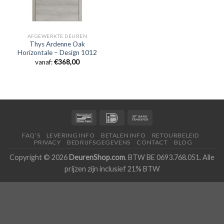
AFGEWERKTE DEUREN
Thys Ardenne Oak
Horizontale – Design 1012
vanaf:
€
368,00
FAQ’S
LEVERING INFO
BETALEN INFO
RETOURBELEID
PRIVACY
BEDRIJFSGEGEVENS
CONTACT
BLOG
Copyright © 2026
DeurenShop.com
. BTW BE 0693.768.051. Alle
prijzen zijn inclusief 21% BTW