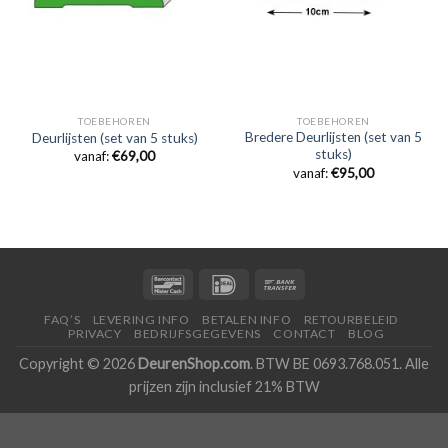
TOEBEHOREN
TOEBEHOREN
Bredere Deurlijsten (set van 5
Deurlijsten (set van 5 stuks)
stuks)
vanaf:
€
69,00
vanaf:
€
95,00
FAQ’S
LEVERING INFO
BETALEN INFO
RETOURBELEID
PRIVACY
BEDRIJFSGEGEVENS
CONTACT
BLOG
Copyright © 2026
DeurenShop.com
. BTW BE 0693.768.051. Alle
prijzen zijn inclusief 21% BTW